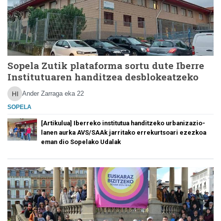
Sopela Zutik plataforma sortu dute Iberre
Institutuaren handitzea desblokeatzeko
Ander Zarraga
eka 22
SOPELA
[Artikulua] Iberreko institutua handitzeko urbanizazio-
lanen aurka AVS/SAAk jarritako errekurtsoari ezezkoa
eman dio Sopelako Udalak