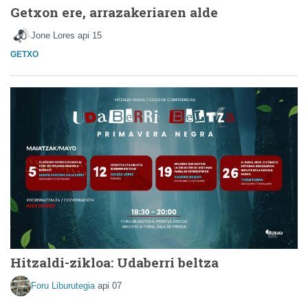
Getxon ere, arrazakeriaren alde
Jone Lores
api 15
GETXO
Hitzaldi-zikloa: Udaberri beltza
Foru Liburutegia
api 07