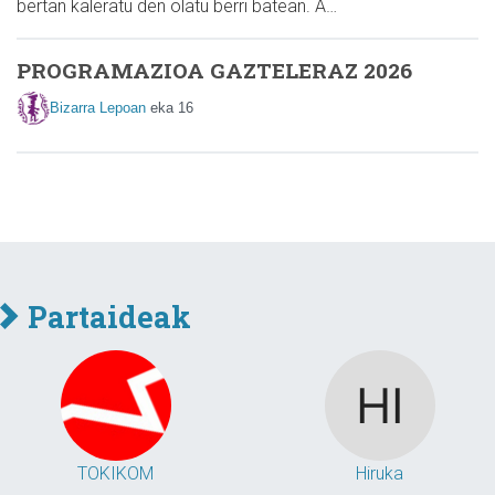
bertan kaleratu den olatu berri batean. A…
PROGRAMAZIOA GAZTELERAZ 2026
Bizarra Lepoan
eka 16
Partaideak
TOKIKOM
Hiruka