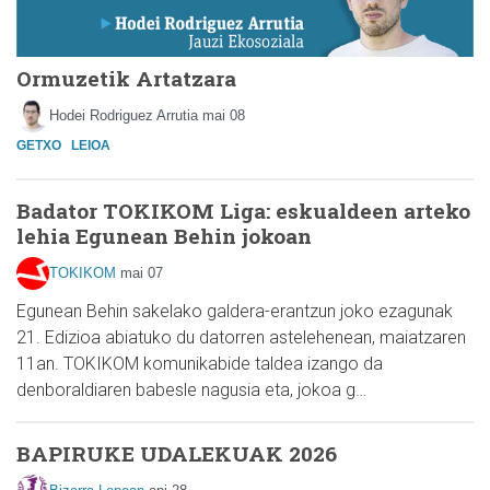
Ormuzetik Artatzara
Hodei Rodriguez Arrutia
mai 08
GETXO
LEIOA
Badator TOKIKOM Liga: eskualdeen arteko
lehia Egunean Behin jokoan
TOKIKOM
mai 07
Egunean Behin sakelako galdera-erantzun joko ezagunak
21. Edizioa abiatuko du datorren astelehenean, maiatzaren
11an. TOKIKOM komunikabide taldea izango da
denboraldiaren babesle nagusia eta, jokoa g…
BAPIRUKE UDALEKUAK 2026