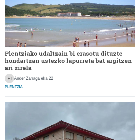
Plentziako udaltzain bi erasotu dituzte
hondartzan ustezko lapurreta bat argitzen
ari zirela
Ander Zarraga
eka 22
PLENTZIA