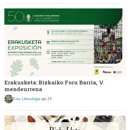
Erakusketa: Bizkaiko Foru Barria, V.
mendeurrena
Foru Liburutegia
api 23