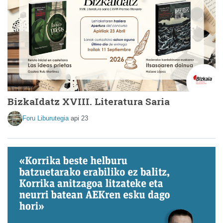
BizkaIdatz XVIII. Literatura Saria
Foru Liburutegia
api 23