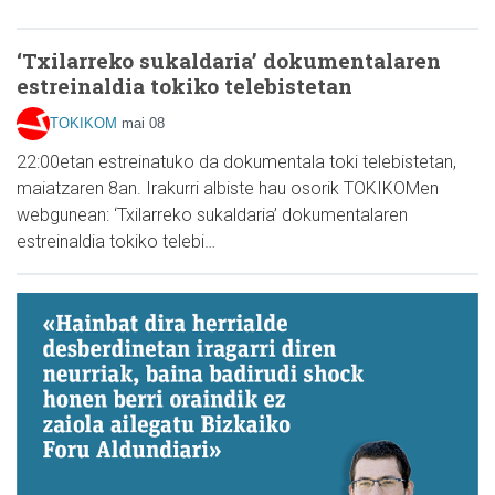
‘Txilarreko sukaldaria’ dokumentalaren
estreinaldia tokiko telebistetan
TOKIKOM
mai 08
22:00etan estreinatuko da dokumentala toki telebistetan,
maiatzaren 8an. Irakurri albiste hau osorik TOKIKOMen
webgunean: ‘Txilarreko sukaldaria’ dokumentalaren
estreinaldia tokiko telebi…