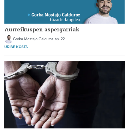
Aurreikuspen aspergarriak
Gorka Mostajo Galduroz
api 22
URIBE KOSTA