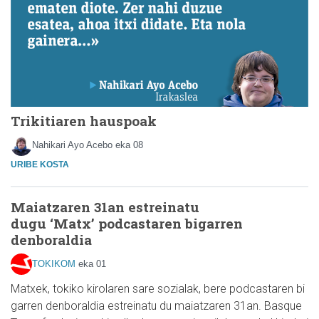
Trikitiaren hauspoak
Nahikari Ayo Acebo
eka 08
URIBE KOSTA
Maiatzaren 31an estreinatu
dugu ‘Matx’ podcastaren bigarren
denboraldia
TOKIKOM
eka 01
Matxek, tokiko kirolaren sare sozialak, bere podcastaren bi
garren denboraldia estreinatu du maiatzaren 31an. Basque