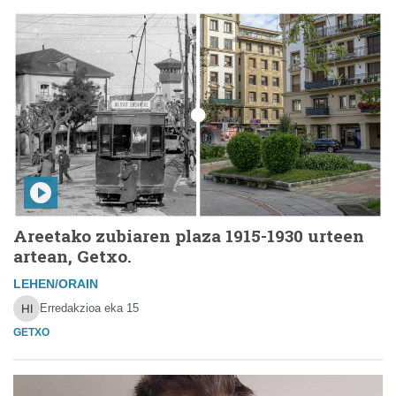
Areetako zubiaren plaza 1915-1930 urteen
artean, Getxo.
LEHEN/ORAIN
Erredakzioa
eka 15
GETXO