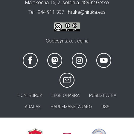
Martikoena 16, 2. solairua. 48992 Getxo
Tel.: 944 911 337 · hiruka@hiruka.eus
Codesyntaxek egina
HONI BURUZ
LEGE OHARRA
PUBLIZITATEA
ARAUAK
HARREMANETARAKO
RSS