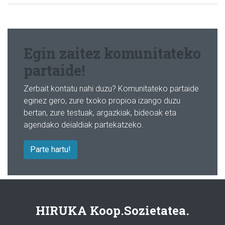
Egin zaitez komunitateko
partaide!
Zerbait kontatu nahi duzu? Komunitateko partaide
eginez gero, zure txoko propioa izango duzu
bertan, zure testuak, argazkiak, bideoak eta
agendako deialdiak partekatzeko.
Parte hartu!
HIRUKA Koop.Sozietatea.