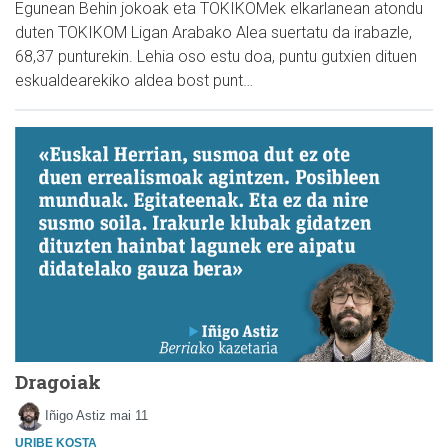
Egunean Behin jokoak eta TOKIKOMek elkarlanean atondu
duten TOKIKOM Ligan Arabako Alea suertatu da irabazle,
68,37 punturekin. Lehia oso estu doa, puntu gutxien dituen
eskualdearekiko aldea bost punt…
Dragoiak
Iñigo Astiz
mai 11
URIBE KOSTA