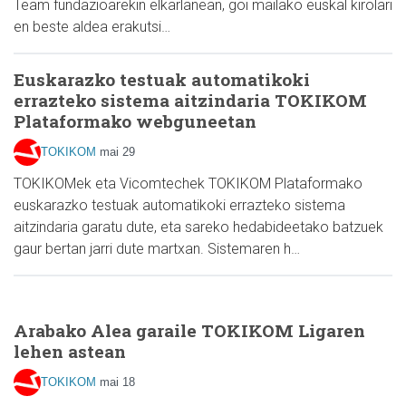
Team fundazioarekin elkarlanean, goi mailako euskal kirolari
en beste aldea erakutsi…
Euskarazko testuak automatikoki
errazteko sistema aitzindaria TOKIKOM
Plataformako webguneetan
TOKIKOM
mai 29
TOKIKOMek eta Vicomtechek TOKIKOM Plataformako
euskarazko testuak automatikoki errazteko sistema
aitzindaria garatu dute, eta sareko hedabideetako batzuek
gaur bertan jarri dute martxan. Sistemaren h…
Arabako Alea garaile TOKIKOM Ligaren
lehen astean
TOKIKOM
mai 18