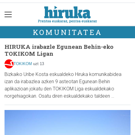
KOMUNITATEA
HIRUKA irabazle Egunean Behin-eko
TOKIKOM Ligan
TOKIKOM
uzt 13
Bizkaiko Uribe Kosta eskualdeko Hiruka komunikabidea
izan da irabazlea azken 9 asteotan Egunean Behin
aplikazioan jokatu den TOKIKOM Liga eskualdekako
norgehiagokan. Osatu diren eskualdekako taldeen …