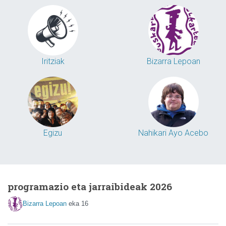
Iritziak
Bizarra Lepoan
Egizu
Nahikari Ayo Acebo
programazio eta jarraibideak 2026
Bizarra Lepoan
eka 16