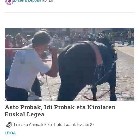
Bizarra Lepoan
api 28
Asto Probak, Idi Probak eta Kirolaren
Euskal Legea
Leioako Animailekiko Tratu Txarrik Ez
api 27
LEIOA