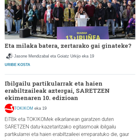
Eta milaka batera, zertarako gai ginateke?
Jasone Mendizabal eta Goiatz Urkijo
eka 19
URIBE KOSTA
Ibilgailu partikularrak eta haien
erabiltzaileak aztergai, SARETZEN
ekimenaren 10. edizioan
TOKIKOM
eka 19
EiTBk eta TOKIKOMek elkarlanean garatzen duten
SARETZEN datu-kazetaritzako egitasmoak ibilgailu
partikularrei eta haien erabiltzaileei erreparatuko die, gaur