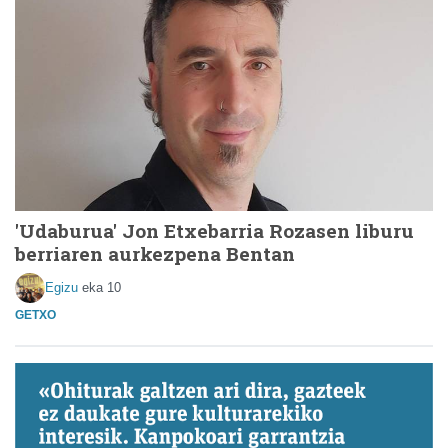
'Udaburua' Jon Etxebarria Rozasen liburu
berriaren aurkezpena Bentan
Egizu
eka 10
GETXO