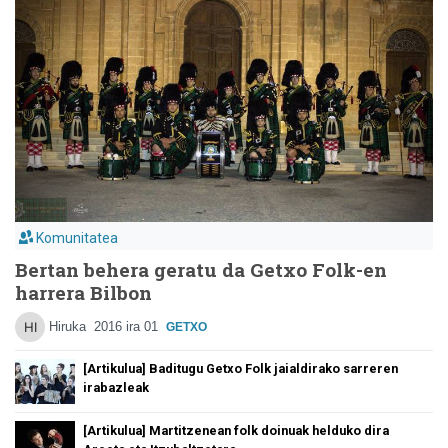
Komunitatea
Bertan behera geratu da Getxo Folk-en
harrera Bilbon
Hiruka
2016 ira 01
GETXO
[Artikulua] Baditugu Getxo Folk jaialdirako sarreren
irabazleak
[Artikulua] Martitzenean folk doinuak helduko dira