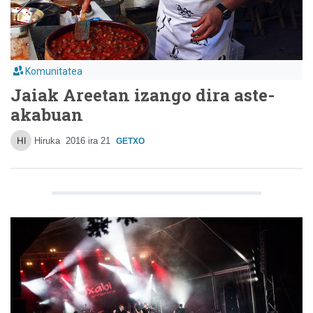
Komunitatea
Jaiak Areetan izango dira aste-
akabuan
Hiruka
2016 ira 21
GETXO