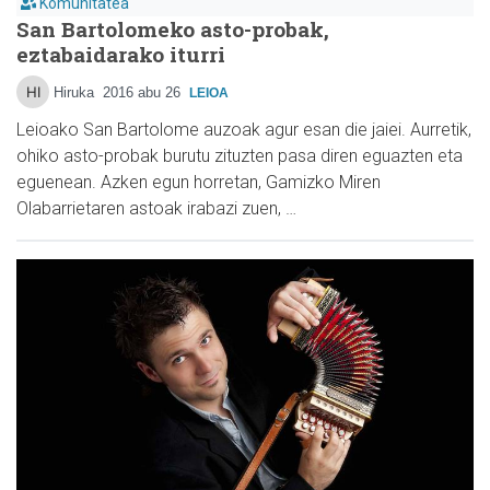
Komunitatea
San Bartolomeko asto-probak,
eztabaidarako iturri
Hiruka
2016 abu 26
LEIOA
Leioako San Bartolome auzoak agur esan die jaiei. Aurretik,
ohiko asto-probak burutu zituzten pasa diren eguazten eta
eguenean. Azken egun horretan, Gamizko Miren
Olabarrietaren astoak irabazi zuen, …