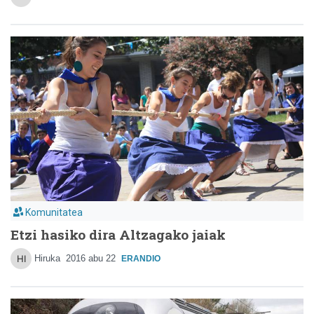
Komunitatea
Etzi hasiko dira Altzagako jaiak
Hiruka
2016 abu 22
ERANDIO