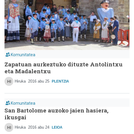
Komunitatea
Zapatuan aurkeztuko dituzte Antolintxu
eta Madalentxu
Hiruka
2016 abu 25
PLENTZIA
Komunitatea
San Bartolome auzoko jaien hasiera,
ikusgai
Hiruka
2016 abu 24
LEIOA