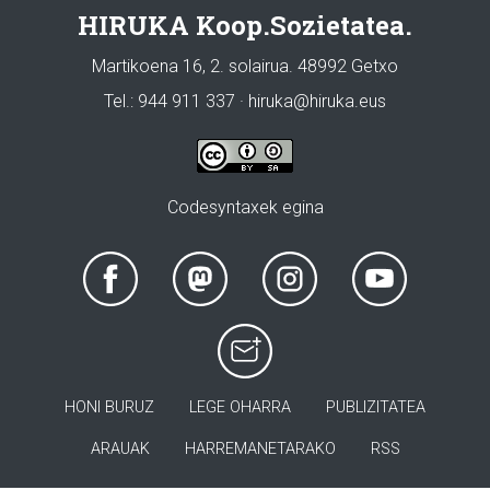
HIRUKA Koop.Sozietatea.
Martikoena 16, 2. solairua. 48992 Getxo
Tel.: 944 911 337 · hiruka@hiruka.eus
Codesyntaxek egina
HONI BURUZ
LEGE OHARRA
PUBLIZITATEA
ARAUAK
HARREMANETARAKO
RSS