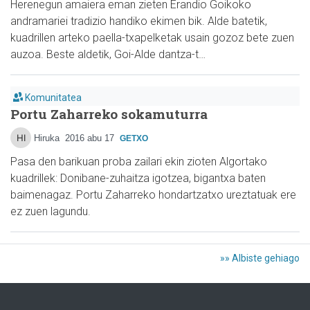
Herenegun amaiera eman zieten Erandio Goikoko
andramariei tradizio handiko ekimen bik. Alde batetik,
kuadrillen arteko paella-txapelketak usain gozoz bete zuen
auzoa. Beste aldetik, Goi-Alde dantza-t…
Komunitatea
Portu Zaharreko sokamuturra
Hiruka
2016 abu 17
GETXO
Pasa den barikuan proba zailari ekin zioten Algortako
kuadrillek: Donibane-zuhaitza igotzea, bigantxa baten
baimenagaz. Portu Zaharreko hondartzatxo ureztatuak ere
ez zuen lagundu.
»» Albiste gehiago