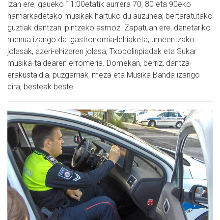
izan ere, gaueko 11:00etatik aurrera 70, 80 eta 90eko
hamarkadetako musikak hartuko du auzunea; bertaratutako
guztiak dantzan ipintzeko asmoz. Zapatuan ere, denetariko
menua izango da: gastronomia-lehiaketa, umeentzako
jolasak, azeri-ehizaren jolasa, Txopolinpiadak eta Sukar
musika-taldearen erromeria. Domekan, berriz, dantza-
erakustaldia, puzgarriak, meza eta Musika Banda izango
dira, besteak beste.