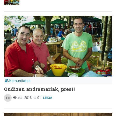
Komunitatea
Ondizen andramariak, prest!
Hiruka
2016 ira 01
LEIOA