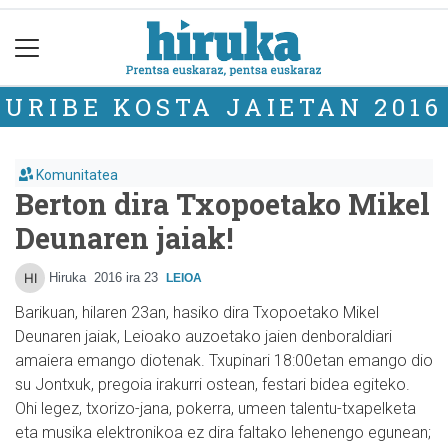
URIBE KOSTA JAIETAN 2016
Komunitatea
Berton dira Txopoetako Mikel
Deunaren jaiak!
Hiruka
2016 ira 23
LEIOA
Barikuan, hilaren 23an, hasiko dira Txopoetako Mikel
Deunaren jaiak, Leioako auzoetako jaien den­boraldiari
amaiera emango diotenak. Txupinari 18:00etan emango dio
su Jontxuk, pregoia irakurri ostean, festari bidea egiteko.
Ohi legez, txorizo-jana, pokerra, umeen talentu-txapelketa
eta musika elektronikoa ez dira faltako lehenengo egunean;