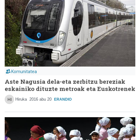
Komunitatea
Aste Nagusia dela-eta zerbitzu bereziak
eskainiko dituzte metroak eta Euskotrenek
Hiruka
2016 abu 20
ERANDIO