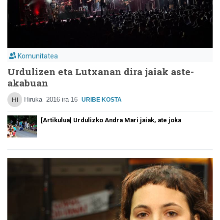
Komunitatea
Urdulizen eta Lutxanan dira jaiak aste-
akabuan
Hiruka
2016 ira 16
URIBE KOSTA
[Artikulua] Urdulizko Andra Mari jaiak, ate joka