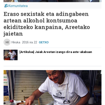
Komunitatea
Eraso sexistak eta adingabeen
artean alkohol kontsumoa
ekiditzeko kanpaina, Areetako
jaietan
Hiruka
2016 ira 22
GETXO
[Artikulua] Jaiak Areetan izango dira aste-akabuan