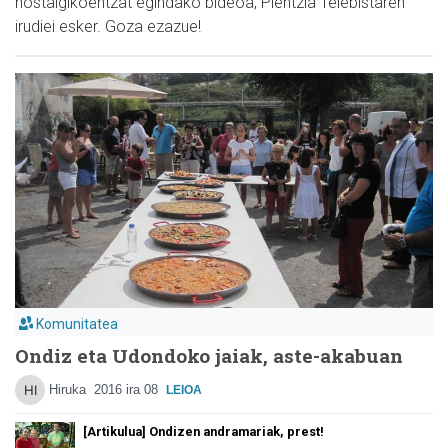
nostalgikoentzat egindako bideoa, Plentzia Telebistaren
irudiei esker. Goza ezazue!
Komunitatea
Ondiz eta Udondoko jaiak, aste-akabuan
Hiruka
2016 ira 08
LEIOA
[Artikulua] Ondizen andramariak, prest!