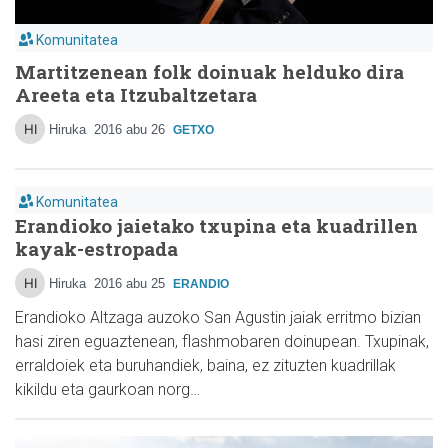
Komunitatea
Martitzenean folk doinuak helduko dira
Areeta eta Itzubaltzetara
Hiruka
2016 abu 26
GETXO
Komunitatea
Erandioko jaietako txupina eta kuadrillen
kayak-estropada
Hiruka
2016 abu 25
ERANDIO
Erandioko Altzaga auzoko San Agustin jaiak erritmo bizian
hasi ziren eguaztenean, flashmobaren doinupean. Txupinak,
erraldoiek eta buruhandiek, baina, ez zituzten kuadrillak
kikildu eta gaurkoan norg…