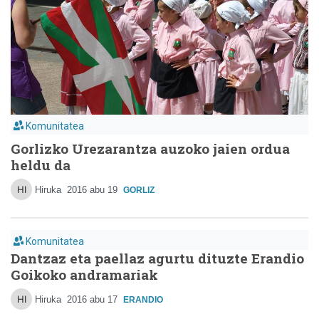
Komunitatea
Gorlizko Urezarantza auzoko jaien ordua
heldu da
Hiruka
2016 abu 19
GORLIZ
Komunitatea
Dantzaz eta paellaz agurtu dituzte Erandio
Goikoko andramariak
Hiruka
2016 abu 17
ERANDIO