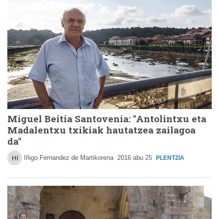
Miguel Beitia Santovenia: "Antolintxu eta
Madalentxu txikiak hautatzea zailagoa
da"
Iñigo Fernandez de Martikorena
2016 abu 25
PLENTZIA