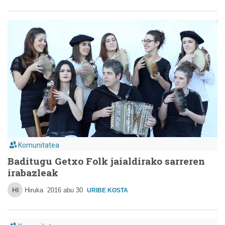
Komunitatea
Baditugu Getxo Folk jaialdirako sarreren
irabazleak
Hiruka
2016 abu 30
URIBE KOSTA