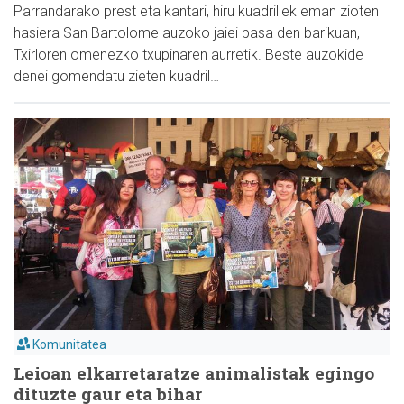
Parrandarako prest eta kantari, hiru kuadrillek eman zioten
hasiera San Bartolome auzoko jaiei pasa den barikuan,
Txirloren omenezko txupinaren aurretik. Beste auzokide
denei gomendatu zieten kuadril…
Komunitatea
Leioan elkarretaratze animalistak egingo
dituzte gaur eta bihar