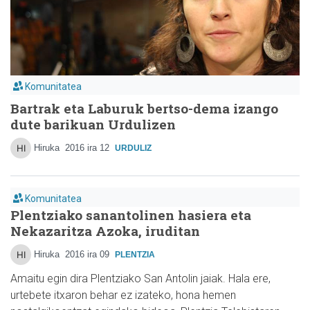
Komunitatea
Bartrak eta Laburuk bertso-dema izango
dute barikuan Urdulizen
Hiruka
2016 ira 12
URDULIZ
Komunitatea
Plentziako sanantolinen hasiera eta
Nekazaritza Azoka, iruditan
Hiruka
2016 ira 09
PLENTZIA
Amaitu egin dira Plentziako San Antolin jaiak. Hala ere,
urtebete itxaron behar ez izateko, hona hemen