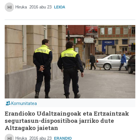
Hiruka
2016 abu 23
LEIOA
Komunitatea
Erandioko Udaltzaingoak eta Ertzaintzak
segurtasun-dispositiboa jarriko dute
Altzagako jaietan
Hiruka
2016 abu 23
ERANDIO