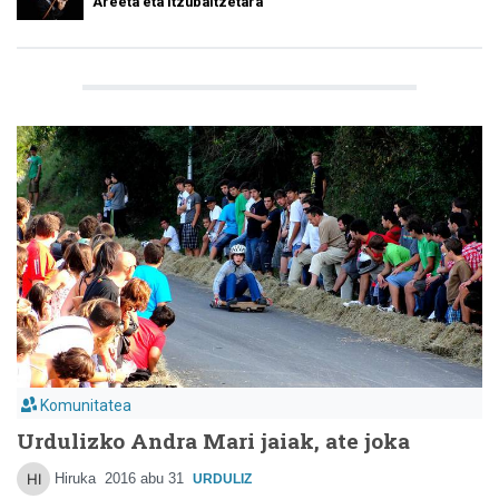
Areeta eta Itzubaltzetara
Komunitatea
Urdulizko Andra Mari jaiak, ate joka
Hiruka
2016 abu 31
URDULIZ