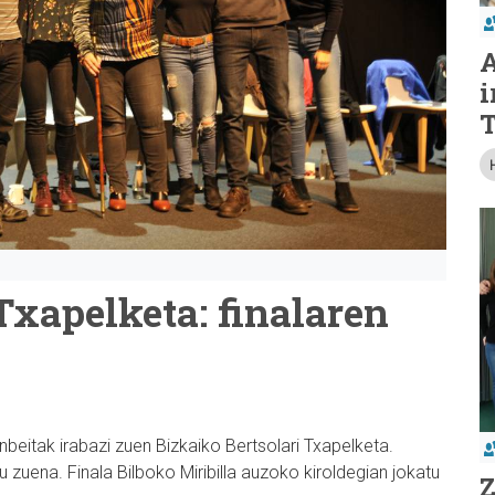
A
i
T
Txapelketa: finalaren
eitak irabazi zuen Bizkaiko Bertsolari Txapelketa.
 zuena. Finala Bilboko Miribilla auzoko kiroldegian jokatu
Z