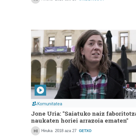
Komunitatea
Jone Uria: "Saiatuko naiz faboritotz
naukaten horiei arrazoia ematen"
Hiruka
2018 aza 27
GETXO