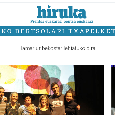
IKO BERTSOLARI TXAPELKET
Hamar uribekostar lehiatuko dira.