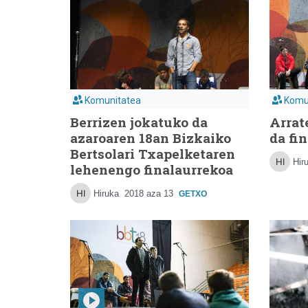
Komunitatea
Komu
Berrizen jokatuko da
Arrate
azaroaren 18an Bizkaiko
da fi
Bertsolari Txapelketaren
Hir
lehenengo finalaurrekoa
Hiruka
2018 aza 13
GETXO