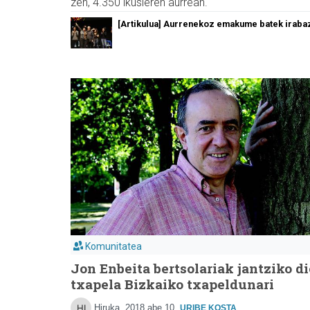
zen, 4.350 ikusleren aurrean.
[Artikulua] Aurrenekoz emakume batek irabaz
Komunitatea
Jon Enbeita bertsolariak jantziko di
txapela Bizkaiko txapeldunari
Hiruka
2018 abe 10
URIBE KOSTA