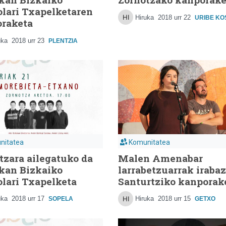
olari Txapelketaren
Hiruka
2018 urr 22
URIBE KO
raketa
uka
2018 urr 23
PLENTZIA
nitatea
Komunitatea
tzara ailegatuko da
Malen Amenabar
kan Bizkaiko
larrabetzuarrak irabaz
olari Txapelketa
Santurtziko kanporak
uka
2018 urr 17
Hiruka
2018 urr 15
SOPELA
GETXO