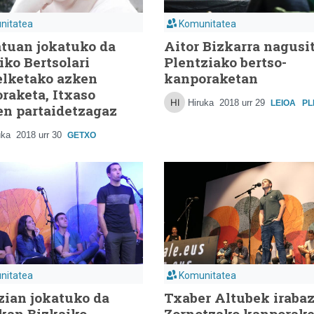
nitatea
Komunitatea
atuan jokatuko da
Aitor Bizkarra nagusi
iko Bertsolari
Plentziako bertso-
lketako azken
kanporaketan
raketa, Itxaso
Hiruka
2018 urr 29
LEIOA
PL
en partaidetzagaz
uka
2018 urr 30
GETXO
nitatea
Komunitatea
zian jokatuko da
Txaber Altubek irabaz
kan Bizkaiko
Zornotzako kanporake