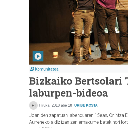
Komunitatea
Bizkaiko Bertsolari 
laburpen-bideoa
Hiruka
2018 abe 18
URIBE KOSTA
Joan den zapatuan, abenduaren 15ean, Onintza Enb
Aurreneko aldiz izan zen emakume batek hori lortu