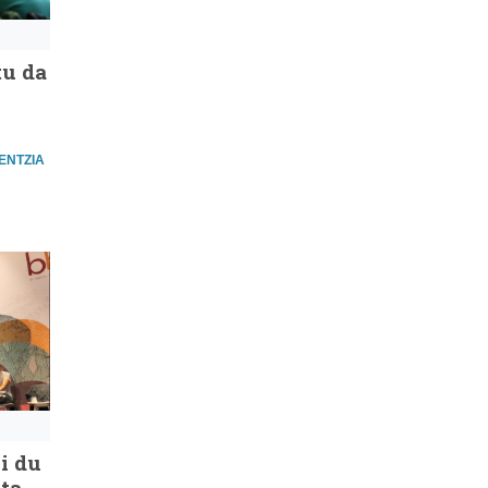
tu da
ENTZIA
i du
ta