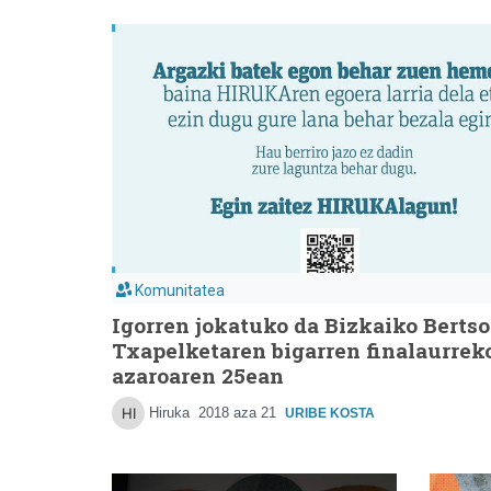
Komunitatea
Igorren jokatuko da Bizkaiko Bertso
Txapelketaren bigarren finalaurrek
azaroaren 25ean
Hiruka
2018 aza 21
URIBE KOSTA