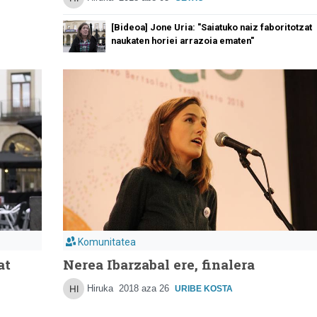
[Bideoa] Jone Uria: "Saiatuko naiz faboritotzat
naukaten horiei arrazoia ematen"
Komunitatea
at
Nerea Ibarzabal ere, finalera
Hiruka
2018 aza 26
URIBE KOSTA