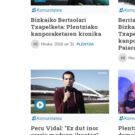
Komunitatea
Komu
Bizkaiko Bertsolari
Berri
Txapelketa: Plentziako
Bizka
kanporaketaren kronika
Txape
kanpo
Hiruka
2018 urr 31
PLENTZIA
Paiar
Hir
Komunitatea
Komu
Peru Vidal: "Ez dut inor
Plent
arerio moduan ikusten"
dome