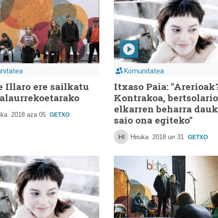
nitatea
Komunitatea
 Illaro ere sailkatu
Itxaso Paia: "Arerioak
nalaurrekoetarako
Kontrakoa, bertsolari
elkarren beharra dau
uka
2018 aza 05
GETXO
saio ona egiteko"
Hiruka
2018 urr 31
GETXO