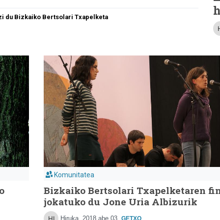
h
i du Bizkaiko Bertsolari Txapelketa
Komunitatea
o
Bizkaiko Bertsolari Txapelketaren fi
jokatuko du Jone Uria Albizurik
Hiruka
2018 abe 03
GETXO