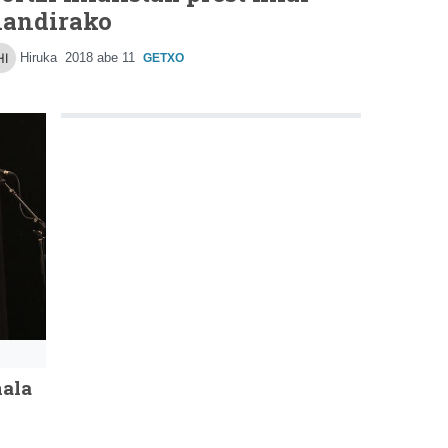
andirako
Hiruka
2018 abe 11
GETXO
nala