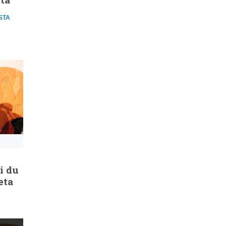
STA
i du
eta