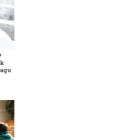
?
ok
kagu