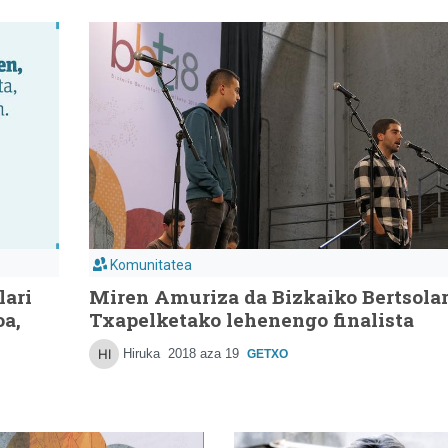
Komunitatea
lari
Miren Amuriza da Bizkaiko Bertsolar
oa,
Txapelketako lehenengo finalista
Hiruka
2018 aza 19
GETXO