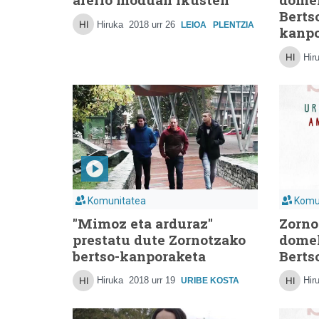
Berts
Hiruka
2018 urr 26
LEIOA
PLENTZIA
kanpo
Hir
Komunitatea
Komu
"Mimoz eta arduraz"
Zorno
prestatu dute Zornotzako
dome
bertso-kanporaketa
Berts
Hiruka
2018 urr 19
Hir
URIBE KOSTA